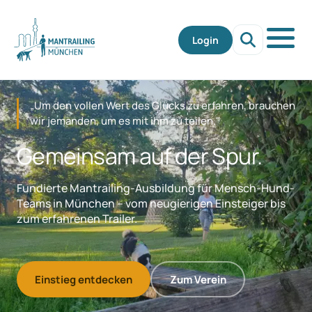
Login
„Um den vollen Wert des Glücks zu erfahren, brauchen
wir jemanden, um es mit ihm zu teilen."
Gemeinsam auf der Spur.
Fundierte Mantrailing-Ausbildung für Mensch-Hund-
Teams in München – vom neugierigen Einsteiger bis
zum erfahrenen Trailer.
Einstieg entdecken
Zum Verein