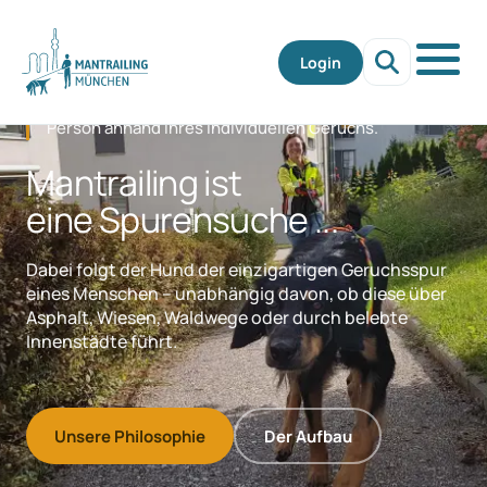
Login
Mantrailing ist die Suche nach einer bestimmten
Person anhand ihres individuellen Geruchs.
Mantrailing ist
eine Spurensuche ...
Dabei folgt der Hund der einzigartigen Geruchsspur
eines Menschen – unabhängig davon, ob diese über
Asphalt, Wiesen, Waldwege oder durch belebte
Innenstädte führt.
Unsere Philosophie
Der Aufbau