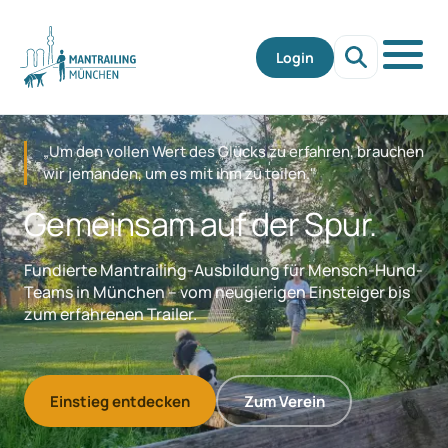
Login
„Um den vollen Wert des Glücks zu erfahren, brauchen
wir jemanden, um es mit ihm zu teilen."
Gemeinsam auf der Spur.
Fundierte Mantrailing-Ausbildung für Mensch-Hund-
Teams in München – vom neugierigen Einsteiger bis
zum erfahrenen Trailer.
Einstieg entdecken
Zum Verein